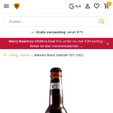
0
9,4
Gratis verzending
vanaf €75
Merry Beermas 2026 is live!
Pre-order nu met €30 korting –
Bekijk de Bier Adventskalender →
Terug
Home
Bliksem Black Sabbath 10% 33CL