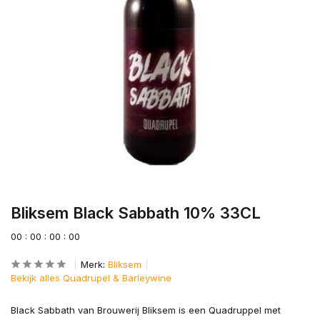
Bliksem Black Sabbath 10% 33CL
0
0
:
0
0
:
0
0
:
0
0
Merk:
Bliksem
Bekijk alles Quadrupel & Barleywine
Black Sabbath van Brouwerij Bliksem is een Quadruppel met