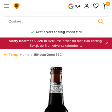
0
9,4
Gratis verzending
vanaf €75
Merry Beermas 2026 is live!
Pre-order nu met €30 korting –
Bekijk de Bier Adventskalender →
Terug
Home
Bliksem Grom 33Cl