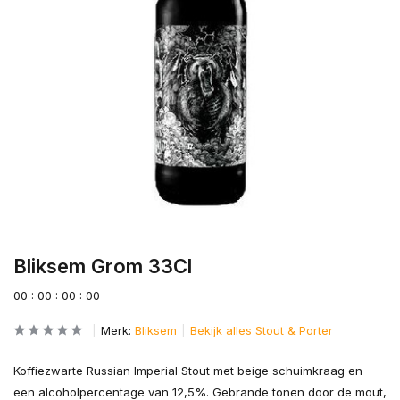
Bliksem Grom 33Cl
0
0
:
0
0
:
0
0
:
0
0
Merk:
Bliksem
Bekijk alles Stout & Porter
Koffiezwarte Russian Imperial Stout met beige schuimkraag en
een alcoholpercentage van 12,5%. Gebrande tonen door de mout,