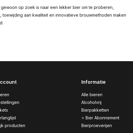
 gewoon op zoek is naar een lekker bier om te proberen,
nt, toewijding aan kwaliteit en innovatieve brouwmethoden maken
d.
account
Informatie
reren
Alle bieren
stellingen
Alcoholvrij
ckets
Bierpakketten
rlanglijst
⭐ Bier Abonnement
ijk producten
Bierproeverijen