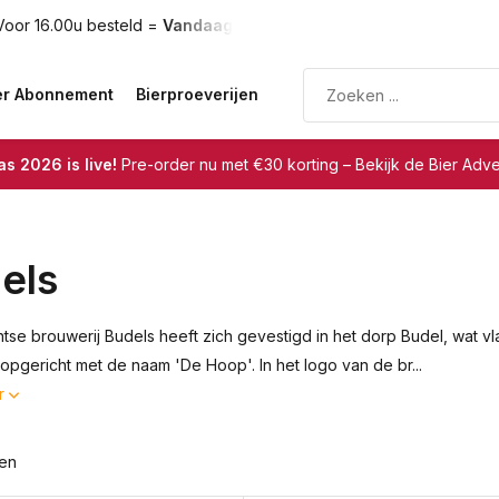
oor 16.00u besteld =
Vandaag verzonden
Gratis verzendin
er Abonnement
Bierproeverijen
s 2026 is live!
Pre-order nu met €30 korting – Bekijk de Bier Adv
els
tse brouwerij Budels heeft zich gevestigd in het dorp Budel, wat vl
 opgericht met de naam 'De Hoop'. In het logo van de br...
r
ten