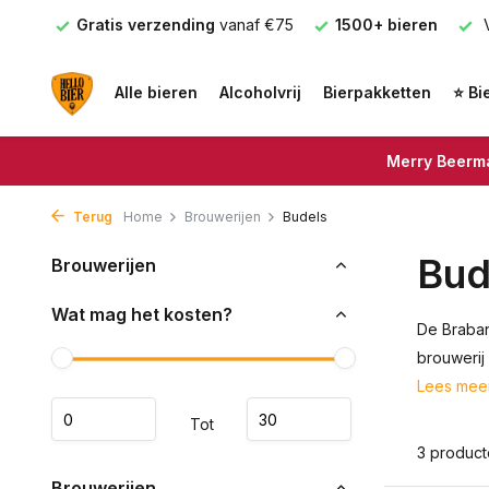
nden
Gratis verzending
vanaf €75
1500+ bieren
V
Alle bieren
Alcoholvrij
Bierpakketten
⭐ Bi
Merry Beerma
Terug
Home
Brouwerijen
Budels
Bud
Brouwerijen
Wat mag het kosten?
De Braban
brouwerij
Lees mee
Tot
3 produc
Brouwerijen