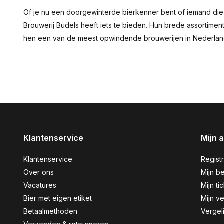
Of je nu een doorgewinterde bierkenner bent of iemand die
Brouwerij Budels heeft iets te bieden. Hun brede assortime
hen een van de meest opwindende brouwerijen in Nederlan
Klantenservice
Mijn 
Klantenservice
Regist
Over ons
Mijn be
Vacatures
Mijn ti
Bier met eigen etiket
Mijn ve
Betaalmethoden
Vergel