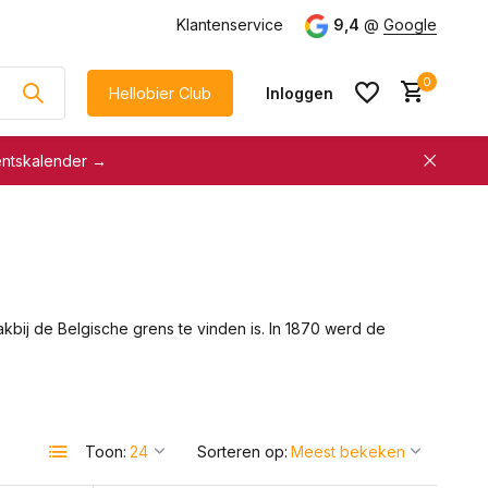
g
vanaf €75
Klantenservice
9,4
@
Google
0
Hellobier Club
Inloggen
entskalender →
korting
€5 kassakorting
sneller afrekenen
Account aanmaken &
Account aanmaken &
spaar automatisch voor
spaar automatisch voor
korting
akbij de Belgische grens te vinden is. In 1870 werd de
korting
Toon:
Sorteren op: