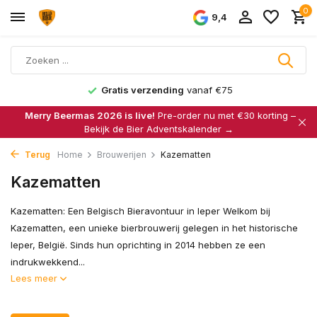
0
9,4
Gratis verzending
vanaf €75
Merry Beermas 2026 is live!
Pre-order nu met €30 korting –
Bekijk de Bier Adventskalender →
Terug
Home
Brouwerijen
Kazematten
Kazematten
Kazematten: Een Belgisch Bieravontuur in Ieper Welkom bij
Kazematten, een unieke bierbrouwerij gelegen in het historische
Ieper, België. Sinds hun oprichting in 2014 hebben ze een
indrukwekkend...
Lees meer