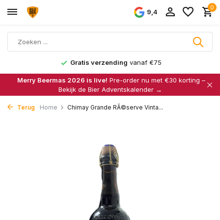
0
9,4
Gratis verzending
vanaf €75
Merry Beermas 2026 is live!
Pre-order nu met €30 korting –
Bekijk de Bier Adventskalender →
Terug
Home
Chimay Grande RÃ©serve Vinta...