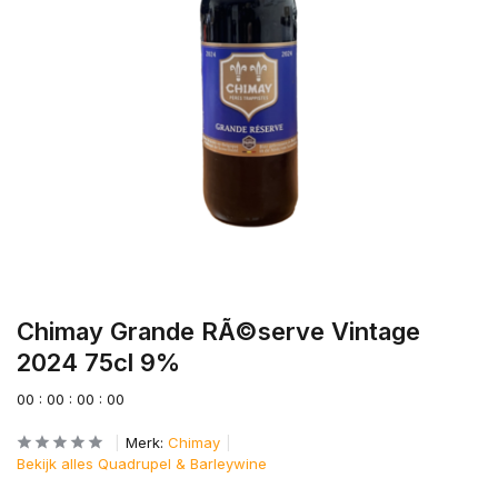
Chimay Grande RÃ©serve Vintage
2024 75cl 9%
0
0
:
0
0
:
0
0
:
0
0
Merk:
Chimay
Bekijk alles Quadrupel & Barleywine