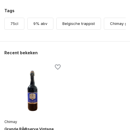
Tags
75cl
9% abv
Belgische trappist
Chimay gr
Recent bekeken
Chimay
Grande RÃ©serve Vintage