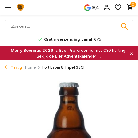
0
9,4
Gratis verzending
vanaf €75
Merry Beermas 2026 is live!
Pre-order nu met €30 korting –
Bekijk de Bier Adventskalender →
Terug
Home
Fort Lapin 8 Tripel 33Cl