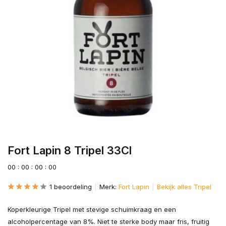
Fort Lapin 8 Tripel 33Cl
0
0
:
0
0
:
0
0
:
0
0
1 beoordeling
Merk:
Fort Lapin
Bekijk alles Tripel
Koperkleurige Tripel met stevige schuimkraag en een
alcoholpercentage van 8%. Niet te sterke body maar fris, fruitig