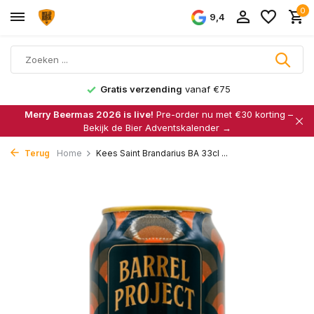
0
9,4
Gratis verzending
vanaf €75
Merry Beermas 2026 is live!
Pre-order nu met €30 korting –
Bekijk de Bier Adventskalender →
Terug
Home
Kees Saint Brandarius BA 33cl ...