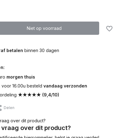
Niet op voorraad
af betalen
binnen 30 dagen
n:
uro
morgen thuis
voor 16.00u besteld
vandaag verzonden
ordeling
★★★★★ (9,4/10)
Delen
 vraag over dit product?
tificeerde biersommelier, helpt je graag verder!