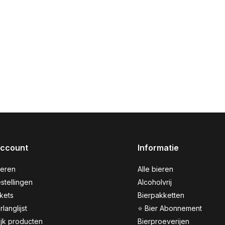
account
Informatie
reren
Alle bieren
stellingen
Alcoholvrij
ckets
Bierpakketten
rlanglijst
⭐ Bier Abonnement
ijk producten
Bierproeverijen