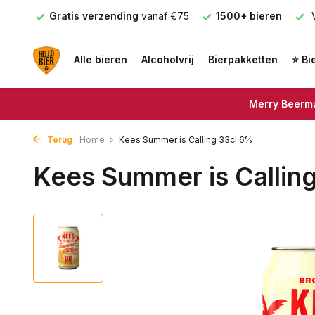
nden
Gratis verzending
vanaf €75
1500+ bieren
V
Alle bieren
Alcoholvrij
Bierpakketten
⭐ Bi
Merry Beerma
Terug
Home
Kees Summer is Calling 33cl 6%
Kees Summer is Callin