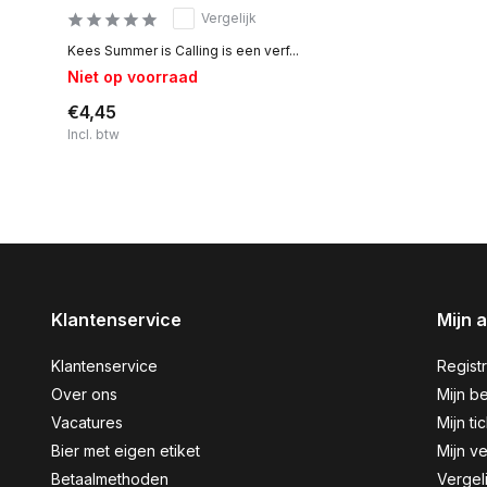
Vergelijk
Kees Summer is Calling is een verf...
Niet op voorraad
€4,45
Incl. btw
Klantenservice
Mijn 
Klantenservice
Regist
Over ons
Mijn be
Vacatures
Mijn ti
Bier met eigen etiket
Mijn ve
Betaalmethoden
Vergel