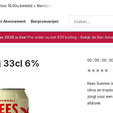
oor 16.00u besteld =
Vandaag verzonden
Gratis verzendin
er Abonnement
Bierproeverijen
s 2026 is live!
Pre-order nu met €30 korting – Bekijk de Bier Adv
g 33cl 6%
0
0
:
0
0
:
0
0
:
0
Kees Summer is 
citrus en tropi
zorgt voor een 
afdronk.