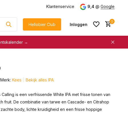
g
vanaf €75
Klantenservice
9,4
@
Google
0
Hellobier Club
Inloggen
entskalender →
korting
€5 kassakorting
sneller afrekenen
0
Account aanmaken &
Account aanmaken &
spaar automatisch voor
Merk:
Kees
Bekijk alles IPA
spaar automatisch voor
korting
korting
Calling is een verfrissende White IPA met frisse tonen van
sch fruit. De combinatie van tarwe en Cascade- en Citrahop
zachte body, lichte kruidigheid en een frisse hoppige