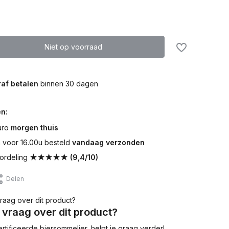
Niet op voorraad
af betalen
binnen 30 dagen
n:
uro
morgen thuis
voor 16.00u besteld
vandaag verzonden
ordeling
★★★★★ (9,4/10)
Delen
 vraag over dit product?
tificeerde biersommelier, helpt je graag verder!