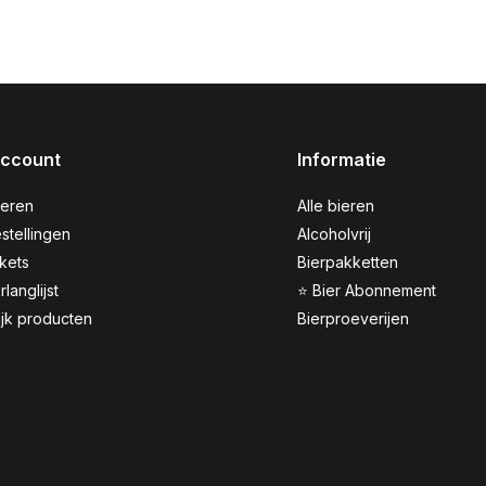
account
Informatie
reren
Alle bieren
stellingen
Alcoholvrij
ckets
Bierpakketten
rlanglijst
⭐ Bier Abonnement
ijk producten
Bierproeverijen