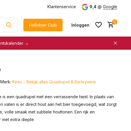
g
vanaf €75
Klantenservice
9,4
@
Google
0
Hellobier Club
Inloggen
entskalender →
korting
€5 kassakorting
sneller afrekenen
0
Account aanmaken &
Account aanmaken &
spaar automatisch voor
Merk:
Kees
Bekijk alles Quadrupel & Barleywine
spaar automatisch voor
korting
korting
 is een quadrupel met een verrassende twist. In plaats van
en vaten is er direct hout aan het bier toegevoegd, wat zorgt
 volle smaak met subtiele houttonen. Een rijk en
r met extra diepte