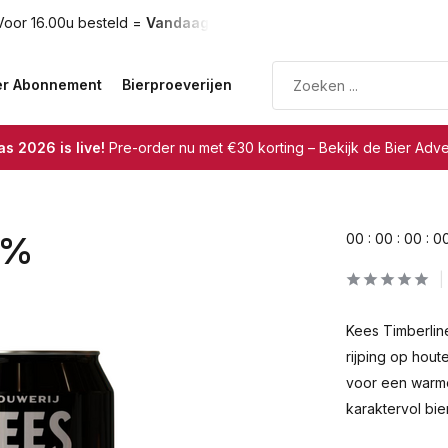
oor 16.00u besteld =
Vandaag verzonden
Gratis verzendin
er Abonnement
Bierproeverijen
s 2026 is live!
Pre-order nu met €30 korting – Bekijk de Bier Adv
9%
0
0
:
0
0
:
0
0
:
0
Kees Timberline
rijping op hout
voor een warme,
karaktervol bie