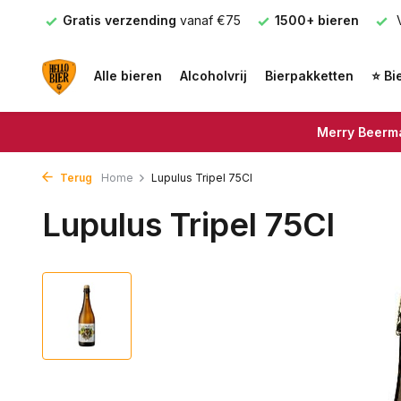
nden
Gratis verzending
vanaf €75
1500+ bieren
V
Alle bieren
Alcoholvrij
Bierpakketten
⭐ Bi
Merry Beerma
Terug
Home
Lupulus Tripel 75Cl
Lupulus Tripel 75Cl