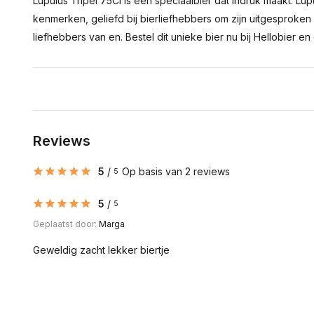
Lupulus Tripel 75Cl is een speciaalbier dat indruk maakt. Lup
kenmerken, geliefd bij bierliefhebbers om zijn uitgesproken
liefhebbers van en. Bestel dit unieke bier nu bij Hellobier en 
Reviews
5
/
Op basis van 2 reviews
5
5
/
5
Geplaatst door:
Marga
Geweldig zacht lekker biertje