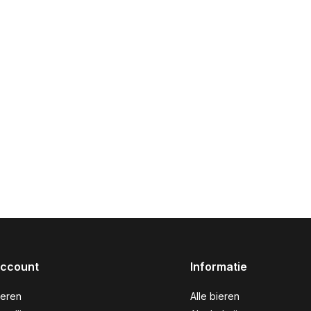
account
Informatie
reren
Alle bieren