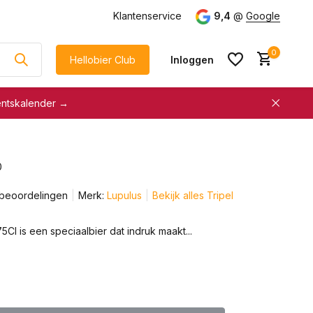
g
vanaf €75
Klantenservice
9,4
@
Google
0
Hellobier Club
Inloggen
entskalender →
korting
€5 kassakorting
sneller afrekenen
0
Account aanmaken &
Account aanmaken &
spaar automatisch voor
 beoordelingen
Merk:
Lupulus
Bekijk alles Tripel
spaar automatisch voor
korting
korting
5Cl is een speciaalbier dat indruk maakt...