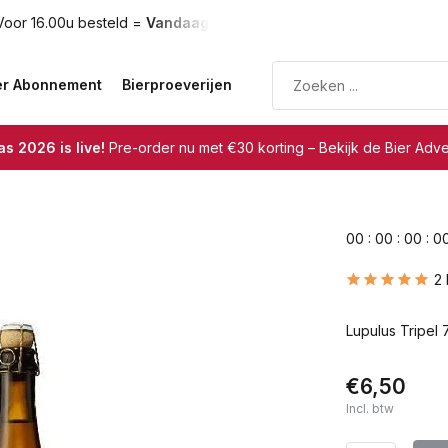
oor 16.00u besteld =
Vandaag verzonden
Gratis verzendin
er Abonnement
Bierproeverijen
s 2026 is live!
Pre-order nu met €30 korting – Bekijk de Bier Adv
0
0
:
0
0
:
0
0
:
0
2
Lupulus Tripel 7
€6,50
Incl. btw