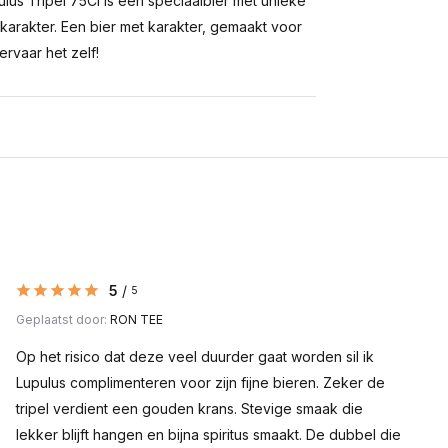
ulus Tripel 75Cl is een speciaalbier met unieke
 karakter. Een bier met karakter, gemaakt voor
ervaar het zelf!
5
/
5
Geplaatst door:
RON TEE
Op het risico dat deze veel duurder gaat worden sil ik
Lupulus complimenteren voor zijn fijne bieren. Zeker de
tripel verdient een gouden krans. Stevige smaak die
lekker blijft hangen en bijna spiritus smaakt. De dubbel die