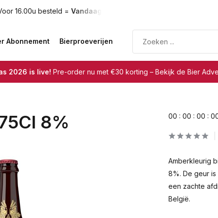
oor 16.00u besteld =
Vandaag verzonden
Gratis verzendin
er Abonnement
Bierproeverijen
s 2026 is live!
Pre-order nu met €30 korting – Bekijk de Bier Adv
 75Cl 8%
0
0
:
0
0
:
0
0
:
0
Amberkleurig b
8%. De geur is
een zachte afdr
België.