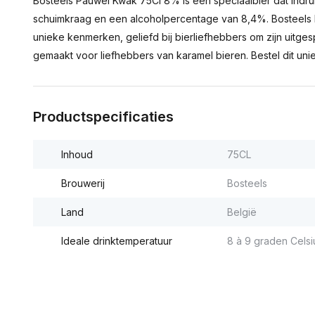
Bosteels Pauwel Kwak 75Cl 8% is een speciaalbier dat indruk
schuimkraag en een alcoholpercentage van 8,4%. Bosteels 
unieke kenmerken, geliefd bij bierliefhebbers om zijn uitges
gemaakt voor liefhebbers van karamel bieren. Bestel dit uniek
Productspecificaties
Inhoud
75CL
Brouwerij
Bosteels
Land
België
Ideale drinktemperatuur
8 à 9 graden Celsi