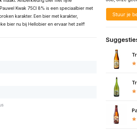
 maakt. Amberkleurig bier met fijne
Pauwel Kwak 75Cl 8% is een speciaalbier met
Stuur je be
proken karakter. Een bier met karakter,
e bier nu bij Hellobier en ervaar het zelf!
Suggestie
Tr
Tr
us
P