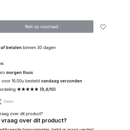
Niet op voorraad
af betalen
binnen 30 dagen
n:
uro
morgen thuis
voor 16.00u besteld
vandaag verzonden
ordeling
★★★★★ (9,4/10)
Delen
 vraag over dit product?
tificeerde biersommelier, helpt je graag verder!