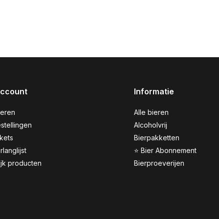
account
Informatie
reren
Alle bieren
stellingen
Alcoholvrij
ckets
Bierpakketten
rlanglijst
⭐ Bier Abonnement
ijk producten
Bierproeverijen