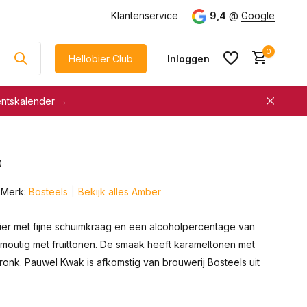
g
vanaf €75
Klantenservice
9,4
@
Google
0
Hellobier Club
Inloggen
entskalender →
korting
€5 kassakorting
sneller afrekenen
0
Account aanmaken &
Account aanmaken &
spaar automatisch voor
Merk:
Bosteels
Bekijk alles Amber
spaar automatisch voor
korting
korting
ier met fijne schuimkraag en een alcoholpercentage van
 moutig met fruittonen. De smaak heeft karameltonen met
onk. Pauwel Kwak is afkomstig van brouwerij Bosteels uit