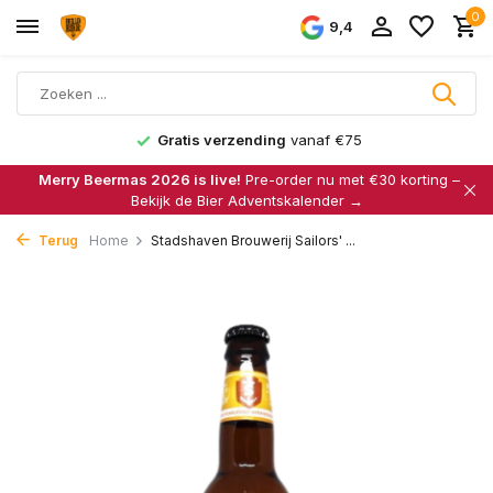
0
9,4
Gratis verzending
vanaf €75
Merry Beermas 2026 is live!
Pre-order nu met €30 korting –
Bekijk de Bier Adventskalender →
Terug
Home
Stadshaven Brouwerij Sailors' ...