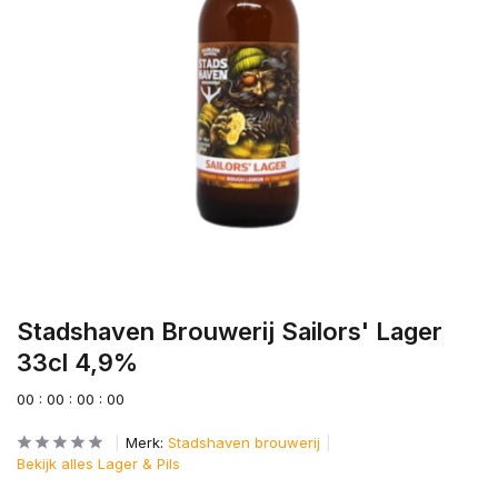
Stadshaven Brouwerij Sailors' Lager
33cl 4,9%
0
0
:
0
0
:
0
0
:
0
0
Merk:
Stadshaven brouwerij
Bekijk alles Lager & Pils