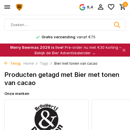
0
9,4
Gratis verzending
vanaf €75
Merry Beermas 2026 is live!
Pre-order nu met €30 korting –
Bekijk de Bier Adventskalender →
Terug
Home
Tags
Bier met tonen van cacao
Producten getagd met Bier met tonen
van cacao
Onze merken