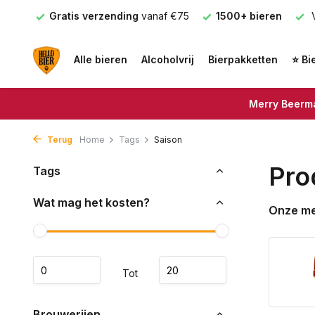
Gratis verzending
vanaf €75
1500+ bieren
Voor 16.00
Alle bieren
Alcoholvrij
Bierpakketten
⭐ Bi
Merry Beerma
Terug
Home
Tags
Saison
Pro
Tags
Wat mag het kosten?
Onze m
Tot
Brouwerijen