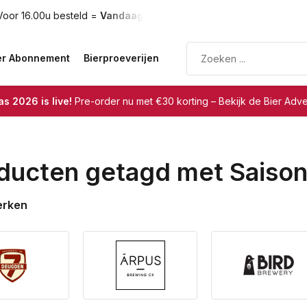
u besteld =
Vandaag verzonden
Gratis verzending
vanaf €
er Abonnement
Bierproeverijen
s 2026 is live!
Pre-order nu met €30 korting – Bekijk de Bier Adv
ducten getagd met Saiso
erken