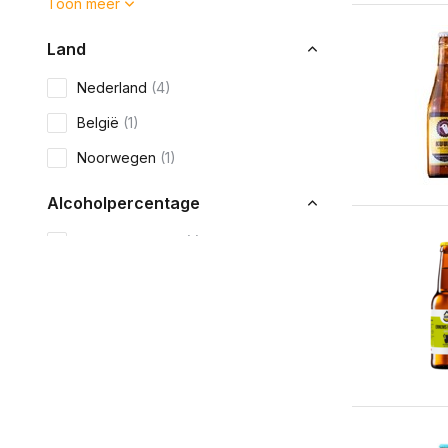
Toon meer
Land
Nederland
(4)
België
(1)
Noorwegen
(1)
Alcoholpercentage
1 tot 5% alcohol
(1)
5 tot 8% alcohol
(3)
10+% alcohol
(1)