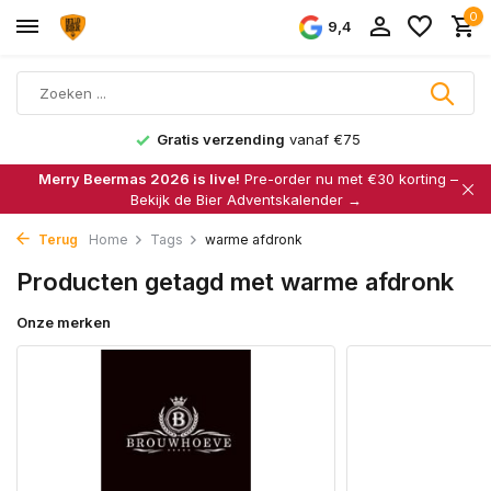
0
9,4
Gratis verzending
vanaf €75
Merry Beermas 2026 is live!
Pre-order nu met €30 korting –
Bekijk de Bier Adventskalender →
Terug
Home
Tags
warme afdronk
Producten getagd met warme afdronk
Onze merken