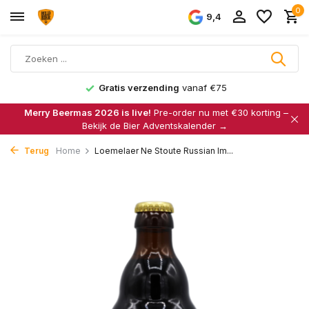
0
9,4
Gratis verzending
vanaf €75
Merry Beermas 2026 is live!
Pre-order nu met €30 korting –
Bekijk de Bier Adventskalender →
Terug
Home
Loemelaer Ne Stoute Russian Im...