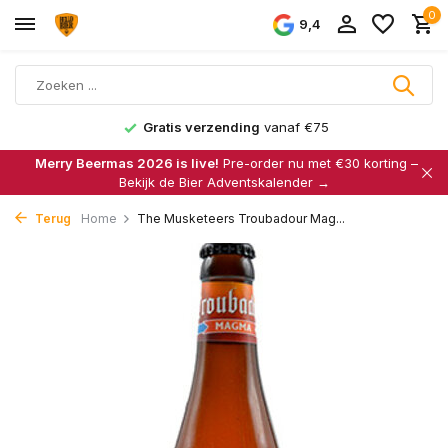
0
9,4
Gratis verzending
vanaf €75
Merry Beermas 2026 is live!
Pre-order nu met €30 korting –
Bekijk de Bier Adventskalender →
Terug
Home
The Musketeers Troubadour Mag...