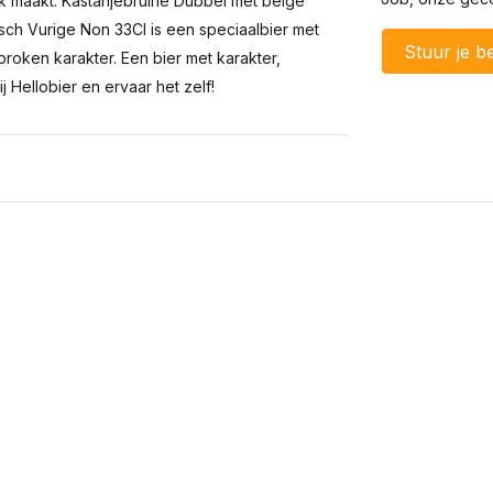
uk maakt. Kastanjebruine Dubbel met beige
h Vurige Non 33Cl is een speciaalbier met
Stuur je be
proken karakter. Een bier met karakter,
j Hellobier en ervaar het zelf!