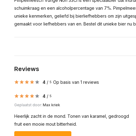
Pimpelmeesch Vurige Non 33Cl is een speciaalbier dat indr
schuimkraag en een alcoholpercentage van 7%. Pimpelmeesc
unieke kenmerken, geliefd bij bierliefhebbers om zijn uitges
gemaakt voor liefhebbers van en. Bestel dit unieke bier nu bi
Reviews
4
/
Op basis van 1 reviews
5
4
/
5
Geplaatst door:
Max kriek
Heerlijk zacht in de mond. Tonen van karamel, gedroogd
fruit een mooie mout bitterheid.