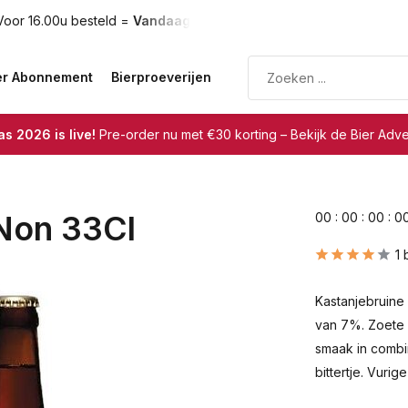
oor 16.00u besteld =
Vandaag verzonden
Gratis verzendin
er Abonnement
Bierproeverijen
s 2026 is live!
Pre-order nu met €30 korting – Bekijk de Bier Adv
Non 33Cl
0
0
:
0
0
:
0
0
:
0
1 
Kastanjebruine
van 7%. Zoete 
smaak in combin
bittertje. Vuri