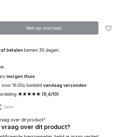
Niet op voorraad
af betalen
binnen 30 dagen
n:
uro
morgen thuis
voor 16.00u besteld
vandaag verzonden
ordeling
★★★★★ (9,4/10)
Delen
 vraag over dit product?
tificeerde biersommelier, helpt je graag verder!