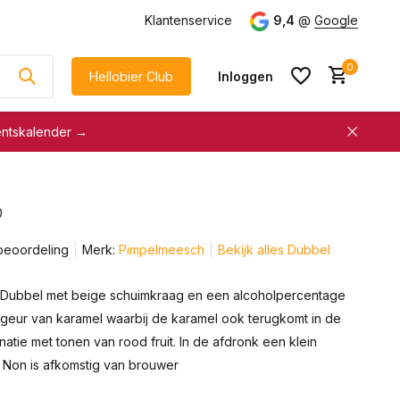
g
vanaf €75
Klantenservice
9,4
@
Google
0
Hellobier Club
Inloggen
entskalender →
korting
€5 kassakorting
sneller afrekenen
0
Account aanmaken &
Account aanmaken &
spaar automatisch voor
beoordeling
Merk:
Pimpelmeesch
Bekijk alles Dubbel
spaar automatisch voor
korting
korting
 Dubbel met beige schuimkraag en een alcoholpercentage
geur van karamel waarbij de karamel ook terugkomt in de
atie met tonen van rood fruit. In de afdronk een klein
ge Non is afkomstig van brouwer