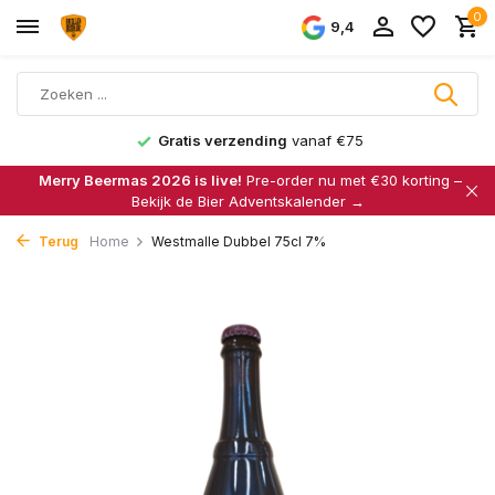
0
9,4
Gratis verzending
vanaf €75
Merry Beermas 2026 is live!
Pre-order nu met €30 korting –
Bekijk de Bier Adventskalender →
Terug
Home
Westmalle Dubbel 75cl 7%