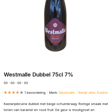
Westmalle Dubbel 75cl 7%
0
0
:
0
0
:
0
0
:
0
0
1 beoordeling
Merk:
Westmalle
Bekijk alles Dubbel
Kastanjebruine dubbel met beige schuimkraag. Romige smaak met
tonen van karamel en rood fruit. De geur is moutigzoet en