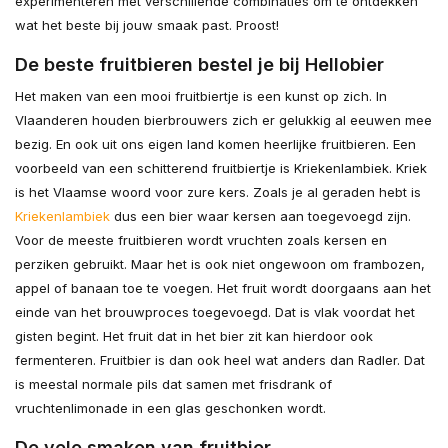
experimenteren met verschillende combinaties om te ontdekken
wat het beste bij jouw smaak past. Proost!
De beste fruitbieren bestel je bij Hellobier
Het maken van een mooi fruitbiertje is een kunst op zich. In
Vlaanderen houden bierbrouwers zich er gelukkig al eeuwen mee
bezig. En ook uit ons eigen land komen heerlijke fruitbieren. Een
voorbeeld van een schitterend fruitbiertje is Kriekenlambiek. Kriek
is het Vlaamse woord voor zure kers. Zoals je al geraden hebt is
Kriekenlambiek
dus een bier waar kersen aan toegevoegd zijn.
Voor de meeste fruitbieren wordt vruchten zoals kersen en
perziken gebruikt. Maar het is ook niet ongewoon om frambozen,
appel of banaan toe te voegen. Het fruit wordt doorgaans aan het
einde van het brouwproces toegevoegd. Dat is vlak voordat het
gisten begint. Het fruit dat in het bier zit kan hierdoor ook
fermenteren. Fruitbier is dan ook heel wat anders dan Radler. Dat
is meestal normale pils dat samen met frisdrank of
vruchtenlimonade in een glas geschonken wordt.
De vele smaken van fruitbier