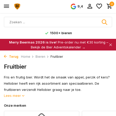
0
9,4
1500+ bieren
Merry Beermas 2026 is live!
Pre-order nu met €30 korting –
Bekijk de Bier Adventskalender →
Terug
Home
Bieren
Fruitbier
Fruitbier
Fris en fruitig bier. Wordt het de smaak van appel, perzik of kers?
Hellobier heeft een rijk assortiment aan speciaalbieren. De
fruitbieren verzendt Hellobier graag naar je toe.
Lees meer
Onze merken