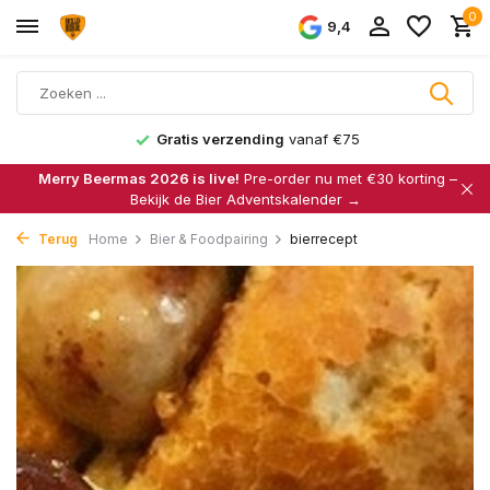
0
9,4
Gratis verzending
vanaf €75
Merry Beermas 2026 is live!
Pre-order nu met €30 korting –
Bekijk de Bier Adventskalender →
Terug
Home
Bier & Foodpairing
bierrecept