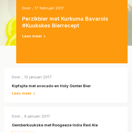
Door
, 17 februari 2017
Perzikbier met Kurkuma Bavarois
#Kuukskes Bierrecept
Lees meer
Door
, 12 januari 2017
Kipfajita met avocado en Holy Gùnter Bier
Lees meer
Door
, 9 januari 2017
Gemberkuukske met Roogeeze India Red Ale