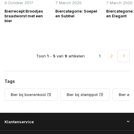
9 October 2017
7 March 2020
7 March 2020
Bierrecept Broodjes
Biercategorie: Soepel
Biercategorie
braadworst met een
en Subtiel
en Elegant
bier
Toon
1
-
5
van
9
artikelen
1
2
Tags
Bier bij boerenkool
(1)
Bier bij stamppot
(1)
Bier en 
Klantenservice