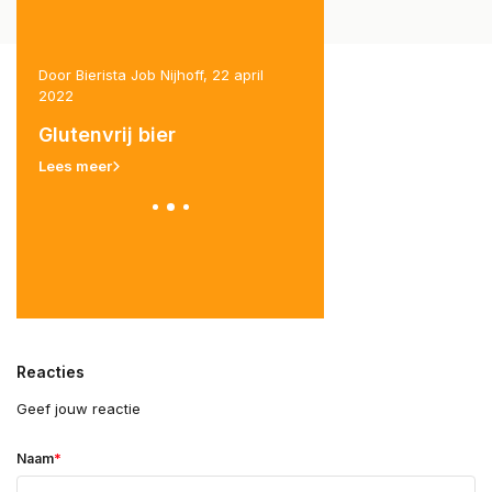
Door Bierista Job Nijhoff, 22 april
Door Bierista Job Nijhoff, 7
2022
et
Speciaalbier - bier
Glutenvrij bier
april 2022
Lees meer
Lees meer
Reacties
Geef jouw reactie
*
Naam