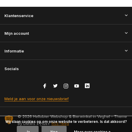
Klantenservice
Mijn account
Informatie
Socials
Meld je aan voor onze nieuwsbrief
© 2026 Hellobier Webshop & Bierwinkel in Veghel - Theme
Wij slaan cookies op om onze website te verbeteren. Is dat akkoord?
By
DMWS
x
Plus+
RSS-feed
Ja
Nee
Meer over cookies »