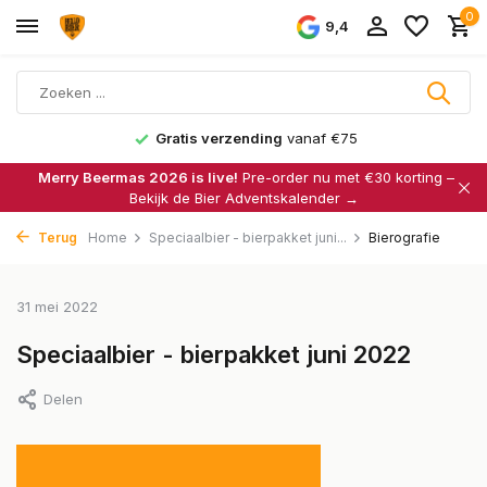
0
9,4
Gratis verzending
vanaf €75
Merry Beermas 2026 is live!
Pre-order nu met €30 korting –
Bekijk de Bier Adventskalender →
Terug
Home
Speciaalbier - bierpakket juni...
Bierografie
31 mei 2022
Speciaalbier - bierpakket juni 2022
Delen