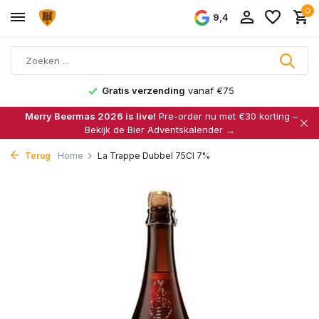
0
9,4
Gratis verzending
vanaf €75
Merry Beermas 2026 is live!
Pre-order nu met €30 korting –
Bekijk de Bier Adventskalender →
Terug
Home
La Trappe Dubbel 75Cl 7%