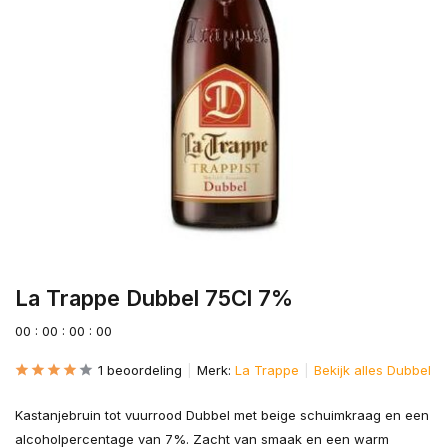
La Trappe Dubbel 75Cl 7%
0
0
:
0
0
:
0
0
:
0
0
1 beoordeling
Merk:
La Trappe
Bekijk alles Dubbel
Kastanjebruin tot vuurrood Dubbel met beige schuimkraag en een
alcoholpercentage van 7%. Zacht van smaak en een warm