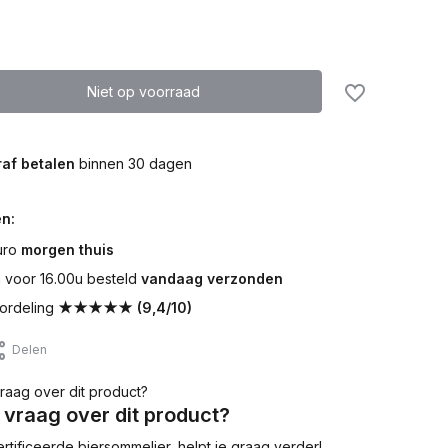
Niet op voorraad
af betalen
binnen 30 dagen
n:
uro
morgen thuis
voor 16.00u besteld
vandaag verzonden
ordeling
★★★★★ (9,4/10)
Delen
 vraag over dit product?
tificeerde biersommelier, helpt je graag verder!