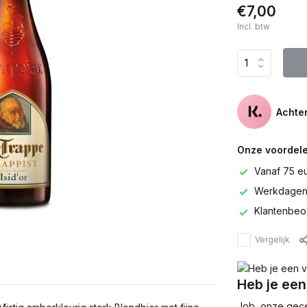
€7,00
Incl. btw
Achter
Onze voordele
Vanaf 75 e
Werkdagen 
Klantenbeo
Vergelijk
Heb je een
Job, onze gecer