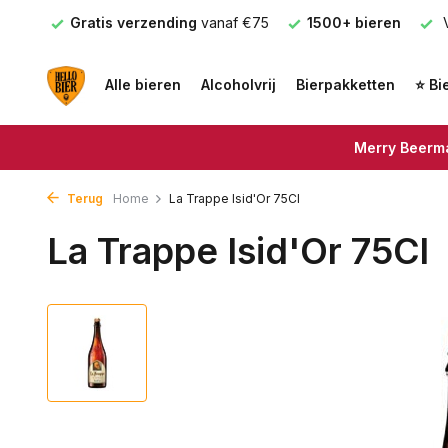
nden
Gratis verzending
vanaf €75
1500+ bieren
V
Alle bieren
Alcoholvrij
Bierpakketten
⭐ Bi
Merry Beerma
Terug
Home
La Trappe Isid'Or 75Cl
La Trappe Isid'Or 75Cl