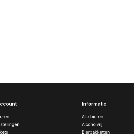
account
Informatie
reren
Alle bieren
stellingen
Alcoholvrij
ckets
Bierpakketten