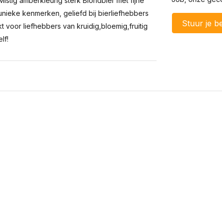
Mistig amberkleurig sterk Blondbier met fijne
unieke kenmerken, geliefd bij bierliefhebbers
Stuur je be
t voor liefhebbers van kruidig,bloemig,fruitig
lf!