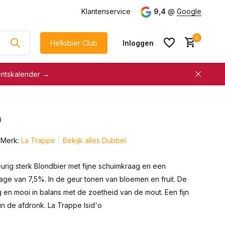
g
vanaf €75
Klantenservice
9,4
@
Google
0
Hellobier Club
Inloggen
entskalender →
korting
€5 kassakorting
sneller afrekenen
0
Account aanmaken &
Account aanmaken &
spaar automatisch voor
Merk:
La Trappe
Bekijk alles Dubbel
spaar automatisch voor
korting
korting
urig sterk Blondbier met fijne schuimkraag en een
age van 7,5%. In de geur tonen van bloemen en fruit. De
g en mooi in balans met de zoetheid van de mout. Een fijn
 in de afdronk. La Trappe Isid'o