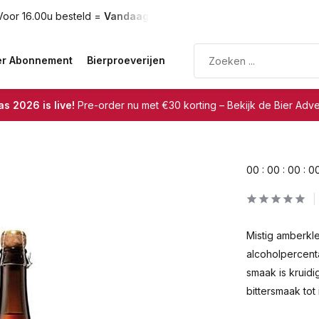
oor 16.00u besteld =
Vandaag verzonden
Gratis verzendin
er Abonnement
Bierproeverijen
s 2026 is live!
Pre-order nu met €30 korting – Bekijk de Bier Adv
0
0
:
0
0
:
0
0
:
0
Mistig amberkle
alcoholpercent
smaak is kruidi
bittersmaak tot