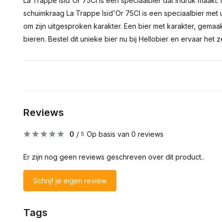
La Trappe Isid'Or 75Cl is een speciaalbier dat indruk maakt. 
schuimkraag La Trappe Isid'Or 75Cl is een speciaalbier met 
om zijn uitgesproken karakter. Een bier met karakter, gemaak
bieren. Bestel dit unieke bier nu bij Hellobier en ervaar het ze
Reviews
0
/
Op basis van 0 reviews
5
Er zijn nog geen reviews geschreven over dit product..
Schrijf je eigen review
Tags