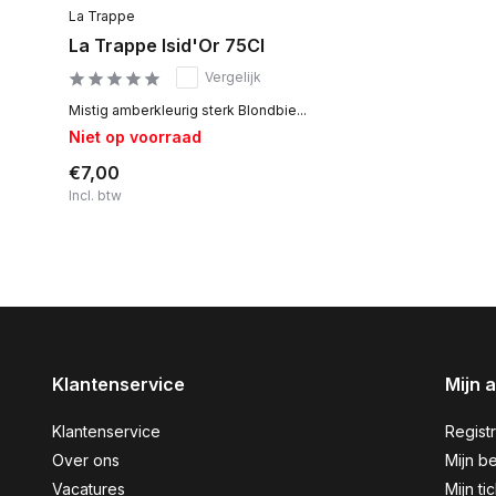
La Trappe
La Trappe Isid'Or 75Cl
Vergelijk
Mistig amberkleurig sterk Blondbie...
Niet op voorraad
€7,00
Incl. btw
Klantenservice
Mijn 
Klantenservice
Regist
Over ons
Mijn be
Vacatures
Mijn ti