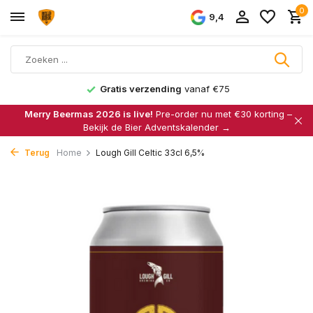
0
9,4
Gratis verzending
vanaf €75
Merry Beermas 2026 is live!
Pre-order nu met €30 korting –
Bekijk de Bier Adventskalender →
Terug
Home
Lough Gill Celtic 33cl 6,5%