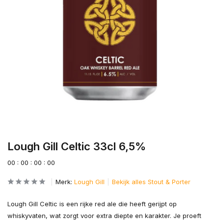
Lough Gill Celtic 33cl 6,5%
0
0
:
0
0
:
0
0
:
0
0
Merk:
Lough Gill
Bekijk alles Stout & Porter
Lough Gill Celtic is een rijke red ale die heeft gerijpt op
whiskyvaten, wat zorgt voor extra diepte en karakter. Je proeft