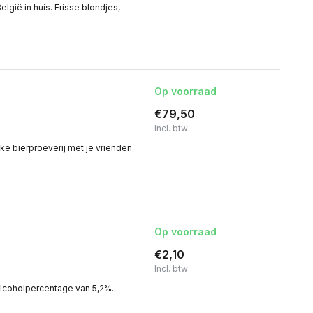
lgië in huis. Frisse blondjes,
Op voorraad
€79,50
Incl. btw
jke bierproeverij met je vrienden
Op voorraad
€2,10
Incl. btw
lcoholpercentage van 5,2%.