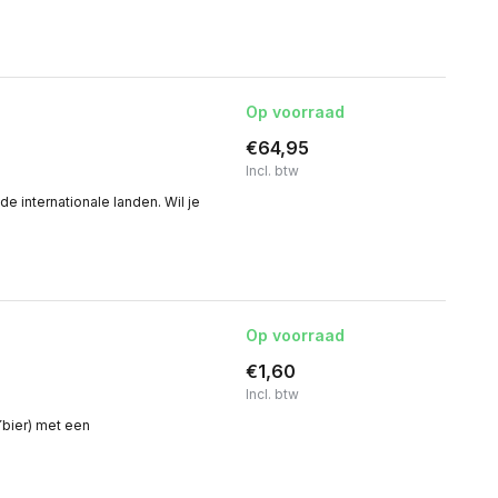
Op voorraad
€64,95
Incl. btw
de internationale landen. Wil je
Op voorraad
€1,60
Incl. btw
Ÿbier) met een