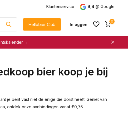
Klantenservice
9,4
@
Google
0
Hellobier Club
Inloggen
entskalender →
korting
€5 kassakorting
sneller afrekenen
dkoop bier koop je bij
Account aanmaken &
Account aanmaken &
spaar automatisch voor
spaar automatisch voor
korting
korting
nt je bent vast niet de enige die dorst heeft. Geniet van
oreca, ontdek onze aanbiedingen vanaf €0,75