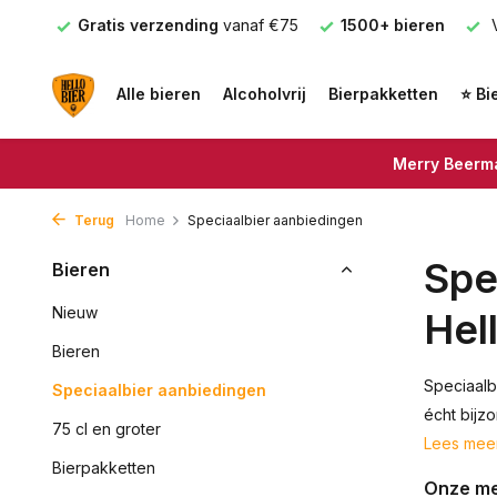
is verzending
vanaf €75
1500+ bieren
Voor 16.00u bes
Alle bieren
Alcoholvrij
Bierpakketten
⭐ Bi
Merry Beerma
Terug
Home
Speciaalbier aanbiedingen
Spe
Bieren
Nieuw
Hel
Bieren
Speciaalb
Speciaalbier aanbiedingen
écht bijz
75 cl en groter
Lees mee
Bierpakketten
Onze m