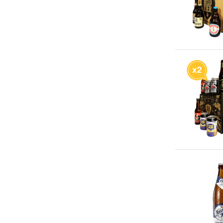
België
(6)
Spanje
(1)
Alcoholpercentage
1 tot 5% alcohol
(2)
5 tot 8% alcohol
(2)
8 tot 10% alcohol
(2)
Soort bierpakket
Bierpakket van 1 brouwerij
(1)
Bierpakket op basis van bierstijl
(2)
Bierpakket op basis van locatie
(1)