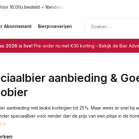
teld =
Vandaag verzonden
Gratis verzending
vanaf €75
er Abonnement
Bierproeverijen
s 2026 is live!
Pre-order nu met €30 korting – Bekijk de Bier Adv
ciaalbier aanbieding & Goe
lobier
ier aanbieding met leuke kortingen tot 25%. Maar wees er snel bij wa
onder speciaalbier voor minder dan de prijs van een pilsje in de h
r
erken