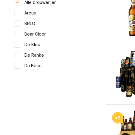
Alle brouwerijen
Arpus
BRLO
Bear Cider
De Klep
De Ranke
Du Bocq
Haacht
Hellobier
Het Anker
Toon meer
Land
Nederland
(1)