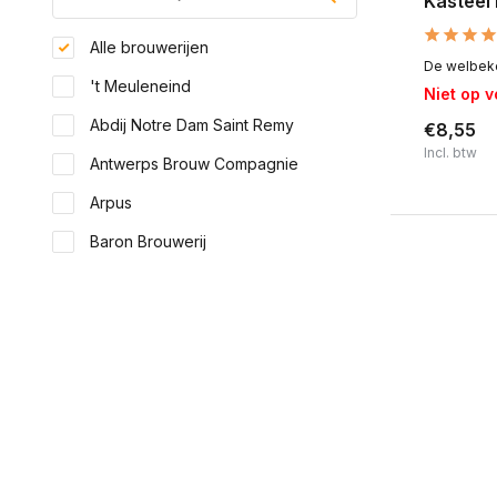
Kasteel
Alle brouwerijen
De welbeke
't Meuleneind
Niet op 
Abdij Notre Dam Saint Remy
€8,55
Incl. btw
Antwerps Brouw Compagnie
Arpus
Baron Brouwerij
Beerze
Berging
Berne
Blackout Brewing
Toon meer
Land