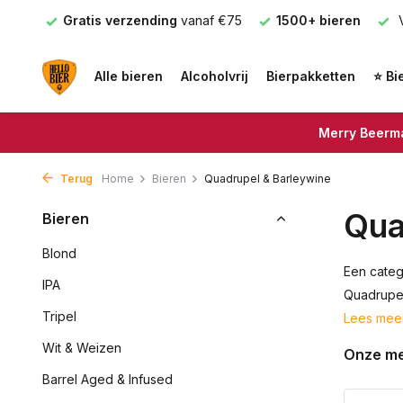
nden
Gratis verzending
vanaf €75
1500+ bieren
V
Alle bieren
Alcoholvrij
Bierpakketten
⭐ Bi
Merry Beerma
Terug
Home
Bieren
Quadrupel & Barleywine
Qua
Bieren
Blond
Een categ
IPA
Quadrupel
Tripel
Lees mee
Wit & Weizen
Onze m
Barrel Aged & Infused