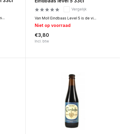
n 33cl
Eindbaas level 5 33cl
Vergelijk
...
Van Moll Eindbaas Level 5 is de vi...
Niet op voorraad
€3,80
Incl. btw