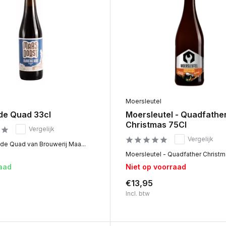
Moersleutel
e Quad 33cl
Moersleutel - Quadfathe
Christmas 75Cl
Vergelijk
Vergelijk
e Quad van Brouwerij Maa...
Moersleutel - Quadfather Christma
aad
Niet op voorraad
€13,95
Incl. btw