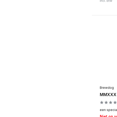
Incl. btw
Brewdog
MMXXX 
een speciaa
Niet op 