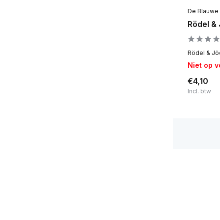
De Blauwe 
Nederland
(17)
Rödel & 
België
(22)
Engeland
(1)
Rödel & Jöd
Niet op 
Noorwegen
(1)
€4,10
Schotland
(1)
Incl. btw
De rest van de wereld
(2)
Alcoholpercentage
5 tot 8% alcohol
(1)
8 tot 10% alcohol
(7)
10+% alcohol
(33)