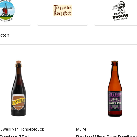
ucten
ouwerij van Honsebrouck
Muifel