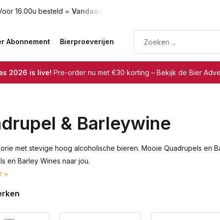
oor 16.00u besteld =
Vandaag verzonden
Gratis verzendin
er Abonnement
Bierproeverijen
s 2026 is live!
Pre-order nu met €30 korting – Bekijk de Bier Adv
drupel & Barleywine
orie met stevige hoog alcoholische bieren. Mooie Quadrupels en Bar
s en Barley Wines naar jou.
r
erken