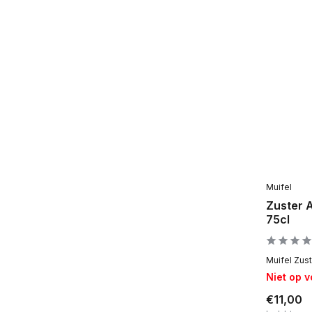
Muifel
Zuster 
75cl
Muifel Zust
Niet op 
€11,00