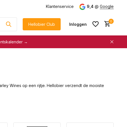
g
vanaf €75
Klantenservice
9,4
@
Google
0
Hellobier Club
Inloggen
entskalender →
korting
€5 kassakorting
sneller afrekenen
Account aanmaken &
Account aanmaken &
spaar automatisch voor
spaar automatisch voor
korting
ley Wines op een rijtje. Hellobier verzendt de mooiste
korting