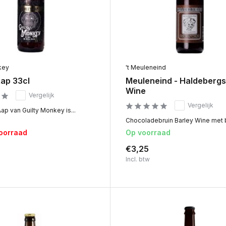
key
't Meuleneind
Aap 33cl
Meuleneind - Haldebergs
Wine
Vergelijk
Vergelijk
ap van Guilty Monkey is...
Chocoladebruin Barley Wine met b
voorraad
Op voorraad
€3,25
Incl. btw