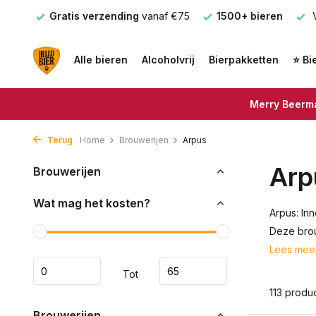
 €75
1500+ bieren
Voor 16.00u besteld =
Vandaag ve
Alle bieren
Alcoholvrij
Bierpakketten
⭐ Bi
Merry Beerma
Terug
Home
Brouwerijen
Arpus
Arp
Brouwerijen
Wat mag het kosten?
Arpus: In
Deze brou
Lees mee
Tot
113 produ
Brouwerijen