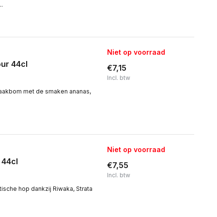
.
Niet op voorraad
ur 44cl
€7,15
Incl. btw
smaakbom met de smaken ananas,
Niet op voorraad
 44cl
€7,55
Incl. btw
sche hop dankzij Riwaka, Strata