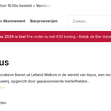
rzonden
Gratis verzending
vanaf €75
er Abonnement
Bierproeverijen
s 2026 is live!
Pre-order nu met €30 korting – Bekijk de Bier Adv
us
novatieve Bieren uit Letland Welkom in de wereld van Arpus, een micr
werij, opgericht door gepassioneerde bierliefhebbe...
r
cten