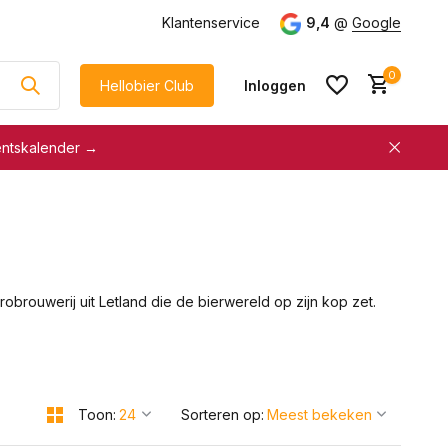
Klantenservice
9,4
@
Google
0
Hellobier Club
Inloggen
entskalender →
korting
€5 kassakorting
sneller afrekenen
Account aanmaken &
Account aanmaken &
spaar automatisch voor
spaar automatisch voor
korting
obrouwerij uit Letland die de bierwereld op zijn kop zet.
korting
Toon:
Sorteren op: