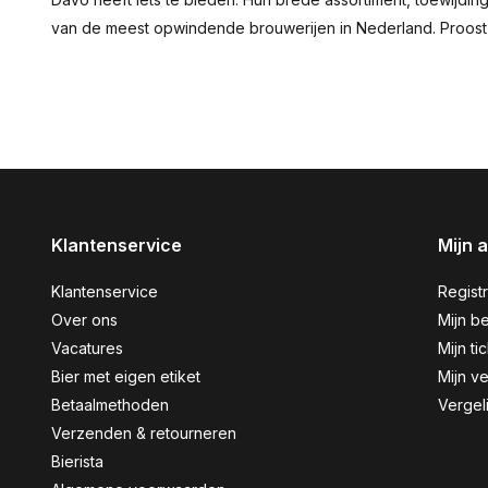
van de meest opwindende brouwerijen in Nederland. Proost 
Klantenservice
Mijn 
Klantenservice
Regist
Over ons
Mijn be
Vacatures
Mijn ti
Bier met eigen etiket
Mijn ve
Betaalmethoden
Vergel
Verzenden & retourneren
Bierista