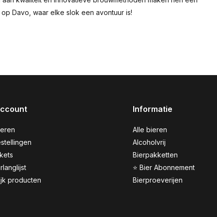
op Davo, waar elke slok een avontuur is!
account
Informatie
reren
Alle bieren
stellingen
Alcoholvrij
ckets
Bierpakketten
rlanglijst
⭐ Bier Abonnement
ijk producten
Bierproeverijen