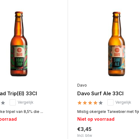
Davo
d Trip(El) 33Cl
Davo Surf Ale 33Cl
Vergelijk
Vergelijk
ke tripel van 8,5% die ...
Mistig okergele Tarwebier met fijn
voorraad
Niet op voorraad
€3,45
Incl. btw