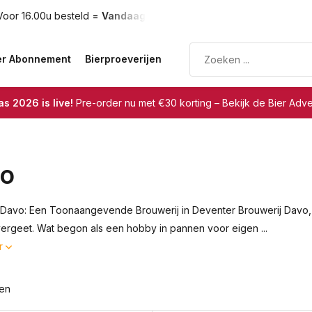
oor 16.00u besteld =
Vandaag verzonden
Gratis verzendin
er Abonnement
Bierproeverijen
s 2026 is live!
Pre-order nu met €30 korting – Bekijk de Bier Adv
o
 Davo: Een Toonaangevende Brouwerij in Deventer Brouwerij Davo, g
 vergeet. Wat begon als een hobby in pannen voor eigen ...
r
ten