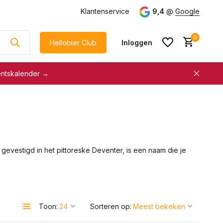
g
vanaf €75
Klantenservice
9,4
@
Google
0
Hellobier Club
Inloggen
entskalender →
korting
€5 kassakorting
sneller afrekenen
Account aanmaken &
Account aanmaken &
spaar automatisch voor
spaar automatisch voor
korting
evestigd in het pittoreske Deventer, is een naam die je
korting
Toon:
Sorteren op: