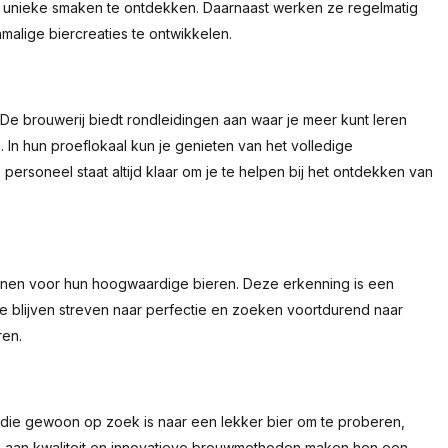
 unieke smaken te ontdekken. Daarnaast werken ze regelmatig
alige biercreaties te ontwikkelen.
 De brouwerij biedt rondleidingen aan waar je meer kunt leren
In hun proeflokaal kun je genieten van het volledige
personeel staat altijd klaar om je te helpen bij het ontdekken van
onnen voor hun hoogwaardige bieren. Deze erkenning is een
e blijven streven naar perfectie en zoeken voortdurend naar
ren.
 die gewoon op zoek is naar een lekker bier om te proberen,
ing aan kwaliteit en innovatieve brouwmethoden maken hen een