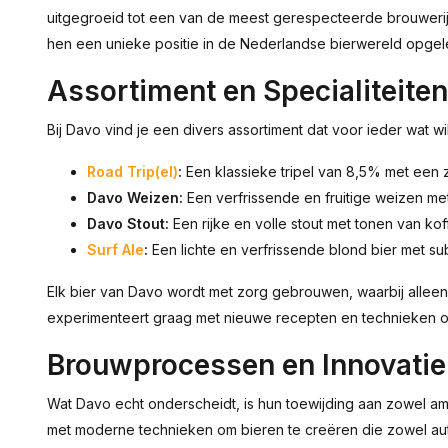
uitgegroeid tot een van de meest gerespecteerde brouwerijen
hen een unieke positie in de Nederlandse bierwereld opgel
Assortiment en Specialiteiten
Bij Davo vind je een divers assortiment dat voor ieder wat wi
Road Trip(el)
:
Een klassieke tripel van 8,5% met een z
Davo Weizen:
Een verfrissende en fruitige weizen met
Davo Stout:
Een rijke en volle stout met tonen van ko
Surf Ale
:
Een lichte en verfrissende blond bier met sub
Elk bier van Davo wordt met zorg gebrouwen, waarbij alleen
experimenteert graag met nieuwe recepten en technieken om
Brouwprocessen en Innovatie
Wat Davo echt onderscheidt, is hun toewijding aan zowel a
met moderne technieken om bieren te creëren die zowel authe