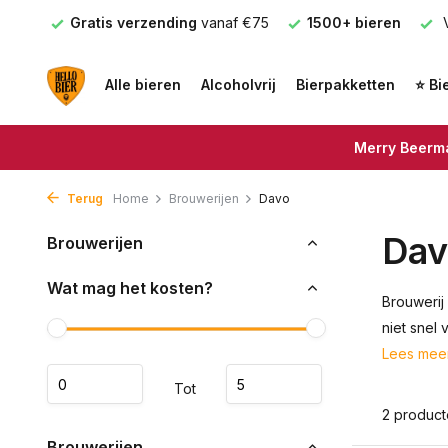
nden
Gratis verzending
vanaf €75
1500+ bieren
V
Alle bieren
Alcoholvrij
Bierpakketten
⭐ Bi
Merry Beerma
Terug
Home
Brouwerijen
Davo
Dav
Brouwerijen
Wat mag het kosten?
Brouwerij
niet snel
Lees mee
Tot
2 produc
Brouwerijen