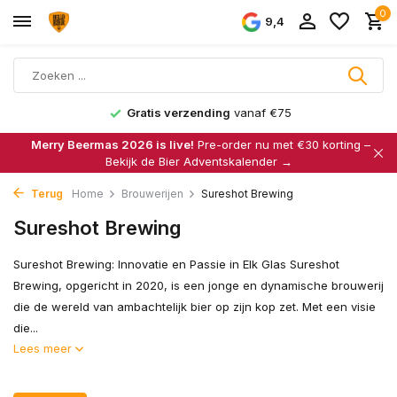
0
9,4
Gratis verzending
vanaf €75
Merry Beermas 2026 is live!
Pre-order nu met €30 korting –
Bekijk de Bier Adventskalender →
Terug
Home
Brouwerijen
Sureshot Brewing
Sureshot Brewing
Sureshot Brewing: Innovatie en Passie in Elk Glas Sureshot
Brewing, opgericht in 2020, is een jonge en dynamische brouwerij
die de wereld van ambachtelijk bier op zijn kop zet. Met een visie
die...
Lees meer