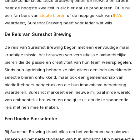
smaakcombinaties. Deze brouwerij omarmt innovatie en streeft
naar de hoogste kwaliteit in elk bier dat ze produceren. Of je nu
een fan bent van
stoute bieren
of de hoppige kick van
IPA's
waardeert, Sureshot Brewing heeft voor ieder wat wils.
De Reis van Sureshot Brewing
De reis van Sureshot Brewing begon met een eenvoudige maar
krachtige missie: het brouwen van verrukkelijke ambachtelijke
bieren die de passie en creativiteit van hun team weerspiegelen.
Sinds hun oprichting hebben ze niet alleen een indrukwekkende
selectie bieren ontwikkeld, maar ook een gemeenschap van
bierliefhebbers aangetrokken die hun innovatieve benadering
waarderen. Sureshot markeert een nieuwe mijlpaal in de wereld
van ambachtelijk brouwen en nodigt je uit om deze spannende
reis met hen mee te maken.
Een Unieke Bierselectie
Bij Sureshot Brewing draait alles om het verkennen van nieuwe
smaken en het perfectioneren van hun ambacht. Hun bierselectie