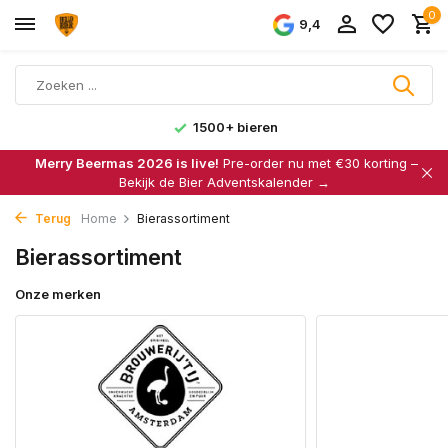
0
9,4
1500+ bieren
Merry Beermas 2026 is live!
Pre-order nu met €30 korting –
Bekijk de Bier Adventskalender →
Terug
Home
Bierassortiment
Bierassortiment
Onze merken