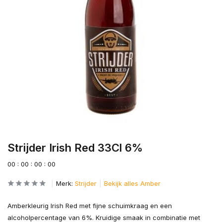
Strijder Irish Red 33Cl 6%
0
0
:
0
0
:
0
0
:
0
0
Merk:
Strijder
Bekijk alles Amber
Amberkleurig Irish Red met fijne schuimkraag en een
alcoholpercentage van 6%. Kruidige smaak in combinatie met