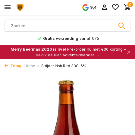
0
9,4
Gratis verzending
vanaf €75
Merry Beermas 2026 is live!
Pre-order nu met €30 korting –
Bekijk de Bier Adventskalender →
Terug
Home
Strijder Irish Red 33Cl 6%