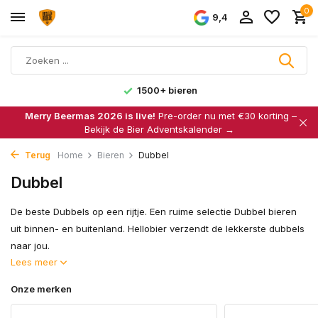
0
9,4
1500+ bieren
Merry Beermas 2026 is live!
Pre-order nu met €30 korting –
Bekijk de Bier Adventskalender →
Terug
Home
Bieren
Dubbel
Dubbel
De beste Dubbels op een rijtje. Een ruime selectie Dubbel bieren
uit binnen- en buitenland. Hellobier verzendt de lekkerste dubbels
naar jou.
Lees meer
Onze merken