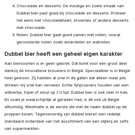
Chocolade en desserts: De moutige en zoete smaak van
Dubbel bier past goed bij chocolade en desserts. Probeer
het eens met chocoladetaart, brownies of andere desserts
met chocolade.
Noten: Dubbel bier gaat goed samen met noten, vooral
geroosterde noten zoals amandelen en walnoten.
Dubbel bier heeft een geheel eigen karakter
Aan biersoorten is er geen gebrek. Dat komt voor een groot deel
dankzij de innovatieve brouwers in België. Speciaalbier is in België
heel gewoon. Zij hadden al snel in de gaten dat alleen maar pils
drinken vrij snel kan vervelen. Echte fijnproevers houden van een
witbiertje, tripel of stout op z'n tijd. Dubbel bier is ook zeer in trek.
En zoals je waarschijnlijk al geraden had, is dit ook uit België
afkomstig. Westmalle is de eerste die met de naam dubbel op de
proppen kwam. Tegenwoordig zijn dubbel bieren een redelijk
standaard onderdeel van het assortiment van een slijterij en zelfs
van supermarkten.