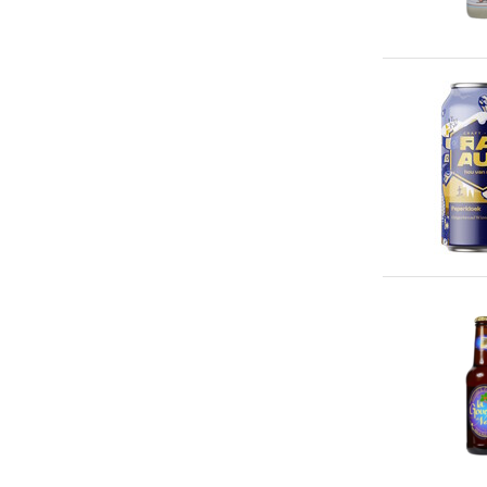
Nederland
(2)
België
(9)
Alcoholpercentage
5 tot 8% alcohol
(1)
8 tot 10% alcohol
(7)
10+% alcohol
(2)