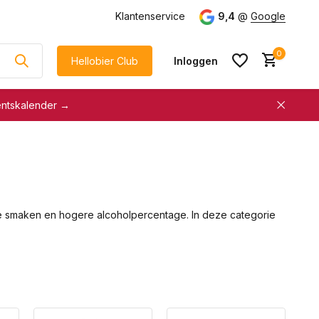
g
vanaf €75
Klantenservice
9,4
@
Google
0
Hellobier Club
Inloggen
entskalender →
korting
€5 kassakorting
sneller afrekenen
Account aanmaken &
Account aanmaken &
spaar automatisch voor
spaar automatisch voor
korting
e smaken en hogere alcoholpercentage. In deze categorie
korting