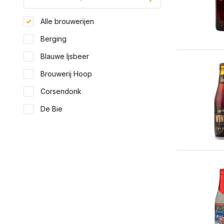
Alle brouwerijen
Berging
Blauwe Ijsbeer
Brouwerij Hoop
Corsendonk
De Bie
De Block
De Koperen Markies
De Magistraat
De Ranke
Toon meer
Land