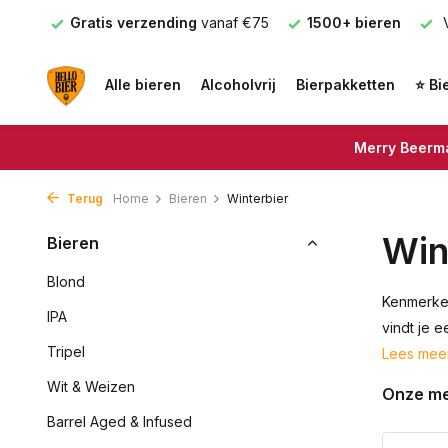
nden
Gratis verzending
vanaf €75
1500+ bieren
V
Alle bieren
Alcoholvrij
Bierpakketten
⭐ Bi
Merry Beerma
Terug
Home
Bieren
Winterbier
Win
Bieren
Blond
Kenmerken
IPA
vindt je e
Tripel
Lees mee
Wit & Weizen
Onze m
Barrel Aged & Infused