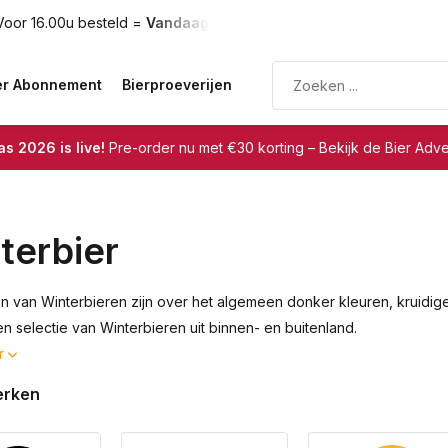
oor 16.00u besteld =
Vandaag verzonden
Gratis verzendin
er Abonnement
Bierproeverijen
s 2026 is live!
Pre-order nu met €30 korting – Bekijk de Bier Adv
terbier
 van Winterbieren zijn over het algemeen donker kleuren, kruidig
en selectie van Winterbieren uit binnen- en buitenland.
r
erken