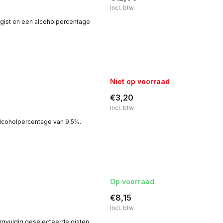
Incl. btw
gist en een alcoholpercentage
Niet op voorraad
€3,20
Incl. btw
alcoholpercentage van 9,5%.
Op voorraad
€8,15
Incl. btw
gvuldig geselecteerde gisten