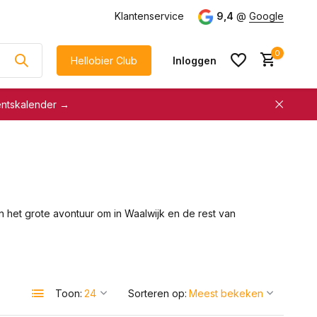
g
vanaf €75
Klantenservice
9,4
@
Google
0
Hellobier Club
Inloggen
entskalender →
korting
€5 kassakorting
sneller afrekenen
Account aanmaken &
Account aanmaken &
spaar automatisch voor
spaar automatisch voor
korting
het grote avontuur om in Waalwijk en de rest van
korting
Toon:
Sorteren op: