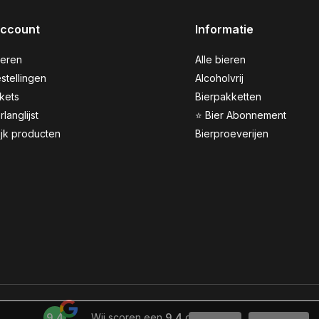
account
Informatie
reren
Alle bieren
stellingen
Alcoholvrij
ckets
Bierpakketten
rlanglijst
⭐ Bier Abonnement
ijk producten
Bierproeverijen
9,4
Wij scoren een
9,4
op
Google