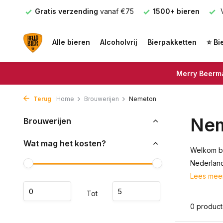
nden
Gratis verzending
vanaf €75
1500+ bieren
V
Alle bieren
Alcoholvrij
Bierpakketten
⭐ Bi
Merry Beerma
Terug
Home
Brouwerijen
Nemeton
Ne
Brouwerijen
Wat mag het kosten?
Welkom bi
Nederland
Lees mee
Tot
0 produc