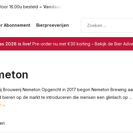
oor 16.00u besteld =
Vandaag verzonden
Gratis verzendin
er Abonnement
Bierproeverijen
s 2026 is live!
Pre-order nu met €30 korting – Bekijk de Bier Adv
meton
j Brouwerij Nemeton Opgericht in 2017 begon Nemeton Brewing aan 
 bieren op de markt te introduceren die mensen een glimlach op ...
r
ten