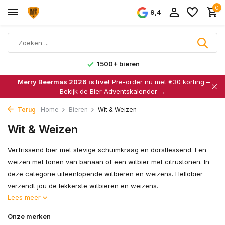
0
9,4
1500+ bieren
Merry Beermas 2026 is live!
Pre-order nu met €30 korting –
Bekijk de Bier Adventskalender →
Terug
Home
Bieren
Wit & Weizen
Wit & Weizen
Verfrissend bier met stevige schuimkraag en dorstlessend. Een
weizen met tonen van banaan of een witbier met citrustonen. In
deze categorie uiteenlopende witbieren en weizens. Hellobier
verzendt jou de lekkerste witbieren en weizens.
Lees meer
Onze merken