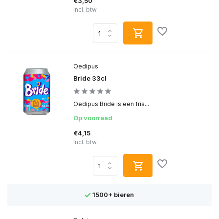
€3,50
Incl. btw
Oedipus
Bride 33cl
Oedipus Bride is een fris...
Op voorraad
€4,15
Incl. btw
1500+ bieren