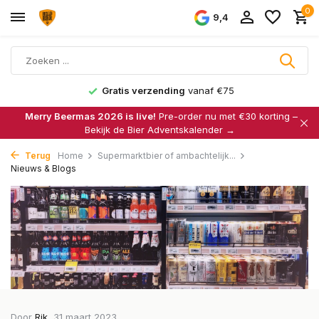
0
9,4
Gratis verzending
vanaf €75
Merry Beermas 2026 is live!
Pre-order nu met €30 korting –
Bekijk de Bier Adventskalender →
Terug
Home
Supermarktbier of ambachtelijk...
Nieuws & Blogs
Door
Rik
, 31 maart 2023