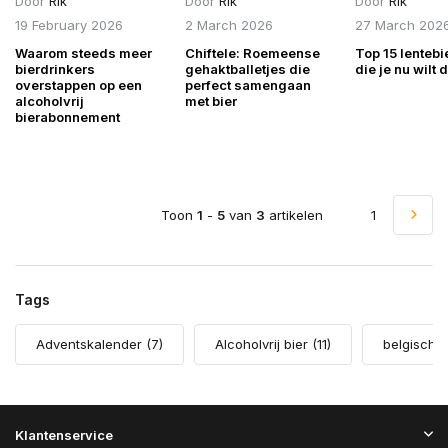
Door
Rik
Door
Rik
Door
Rik
19 February 2026
2 March 2026
27 March 202
Waarom steeds meer
Chiftele: Roemeense
Top 15 lentebi
bierdrinkers
gehaktballetjes die
die je nu wilt 
overstappen op een
perfect samengaan
alcoholvrij
met bier
bierabonnement
Toon
1
-
5
van
3
artikelen
1
Tags
Adventskalender
(7)
Alcoholvrij bier
(11)
belgisch 
Klantenservice