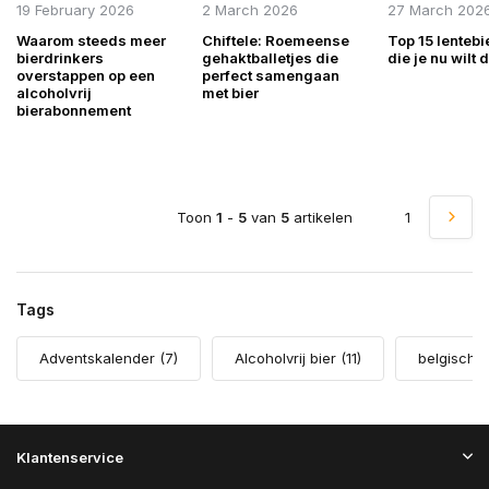
19 February 2026
2 March 2026
27 March 202
Waarom steeds meer
Chiftele: Roemeense
Top 15 lentebi
bierdrinkers
gehaktballetjes die
die je nu wilt 
overstappen op een
perfect samengaan
alcoholvrij
met bier
bierabonnement
Toon
1
-
5
van
5
artikelen
1
Tags
Adventskalender
(7)
Alcoholvrij bier
(11)
belgisch 
Klantenservice