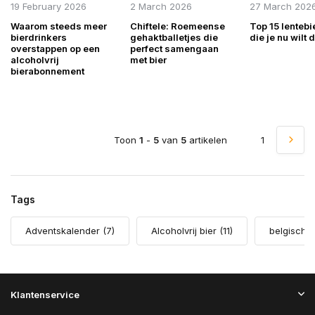
19 February 2026
2 March 2026
27 March 202
Waarom steeds meer
Chiftele: Roemeense
Top 15 lentebi
bierdrinkers
gehaktballetjes die
die je nu wilt 
overstappen op een
perfect samengaan
alcoholvrij
met bier
bierabonnement
Toon
1
-
5
van
5
artikelen
1
Tags
Adventskalender
(7)
Alcoholvrij bier
(11)
belgisch 
Klantenservice