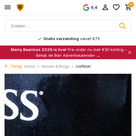
0
9,4
Gratis verzending
vanaf €75
Merry Beermas 2026 is live!
Pre-order nu met €30 korting –
Bekijk de Bier Adventskalender →
Terug
Home
Nieuws & Blogs
craftbier