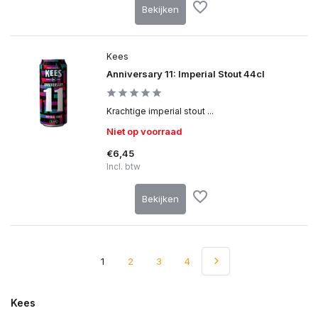
Bekijken
Kees
Anniversary 11: Imperial Stout 44cl
Krachtige imperial stout ...
Niet op voorraad
€6,45
Incl. btw
Bekijken
1
2
3
4
Kees