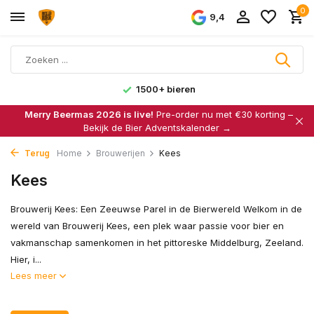
0
9,4
1500+ bieren
Merry Beermas 2026 is live!
Pre-order nu met €30 korting –
Bekijk de Bier Adventskalender →
Terug
Home
Brouwerijen
Kees
Kees
Brouwerij Kees: Een Zeeuwse Parel in de Bierwereld Welkom in de
wereld van Brouwerij Kees, een plek waar passie voor bier en
vakmanschap samenkomen in het pittoreske Middelburg, Zeeland.
Hier, i...
Lees meer