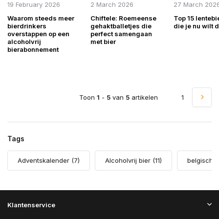
19 February 2026
2 March 2026
27 March 202
Waarom steeds meer
Chiftele: Roemeense
Top 15 lentebi
bierdrinkers
gehaktballetjes die
die je nu wilt 
overstappen op een
perfect samengaan
alcoholvrij
met bier
bierabonnement
Toon
1
-
5
van
5
artikelen
1
Tags
Adventskalender
(7)
Alcoholvrij bier
(11)
belgisch 
Klantenservice