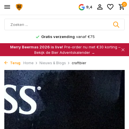
0
9,4
Gratis verzending
vanaf €75
Merry Beermas 2026 is live!
Pre-order nu met €30 korting –
Bekijk de Bier Adventskalender →
Terug
Home
Nieuws & Blogs
craftbier